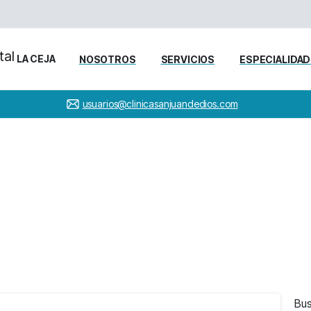
LA CEJA
NOSOTROS
SERVICIOS
ESPECIALIDA
usuarios@clinicasanjuandedios.com
ories:
Medico
entrenamien
Home
Bu
-