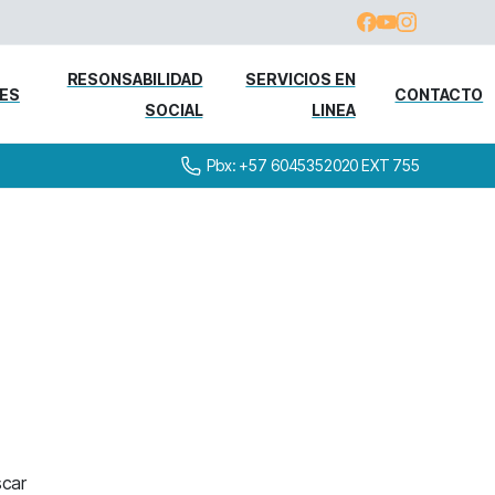
RESONSABILIDAD
SERVICIOS EN
DES
CONTACTO
SOCIAL
LINEA
Pbx: +57 6045352020 EXT 755
to
en
ortopedia
scar