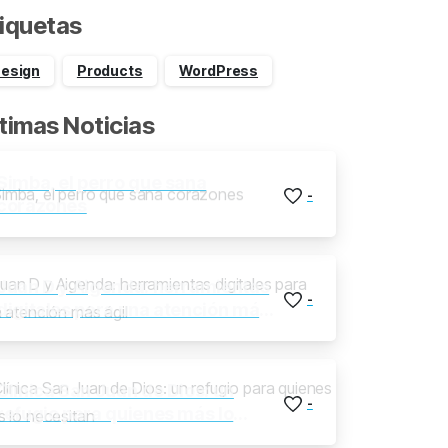
iquetas
esign
Products
WordPress
timas Noticias
Simba, el perro que sana
-
corazones
Juan D y Aigenda: herramientas
-
digitales para una atención más
ágil
Clínica San Juan de Dios: un
-
refugio para quienes más lo
necesitan