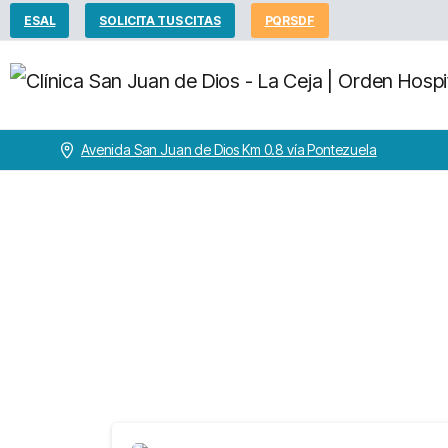
ESAL
SOLICITA TUS CITAS
PQRSDF
Avenida San Juan de Dios Km 0.8 vía Pontezuela
Portfolio
categ