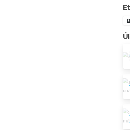
Et
D
Úl