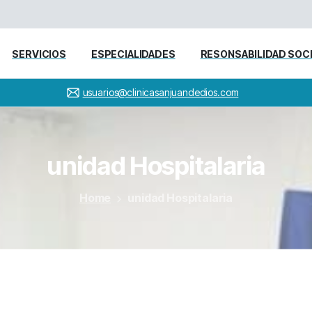
SERVICIOS
ESPECIALIDADES
RESONSABILIDAD SOC
usuarios@clinicasanjuandedios.com
unidad
Hospitalaria
Home
unidad Hospitalaria