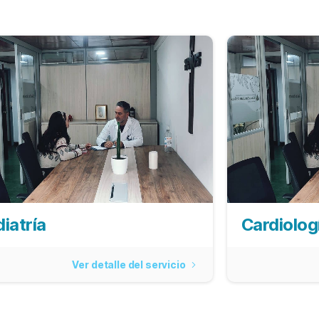
iatría
Cardiolog
Ver detalle del servicio