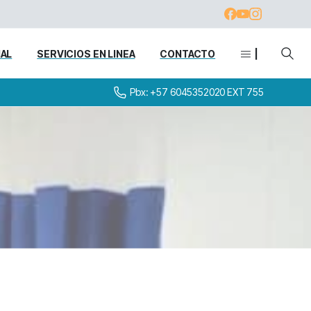
IAL
SERVICIOS EN LINEA
CONTACTO
|
Pbx: +57 6045352020 EXT 755