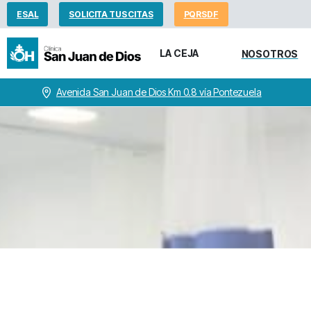
ESAL
SOLICITA TUS CITAS
PQRSDF
LA CEJA
NOSOTROS
Avenida San Juan de Dios Km 0.8 vía Pontezuela