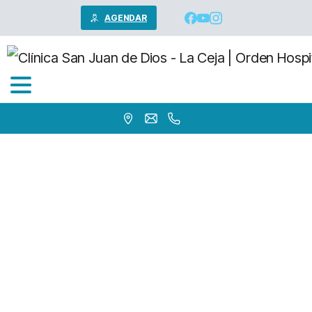
AGENDAR
Dra.
VELASQUEZ
GAVIRIA
LAURA
MARCELA
Home
Médicos
Dra. VELASQUEZ GAVIRIA LAURA MARCELA