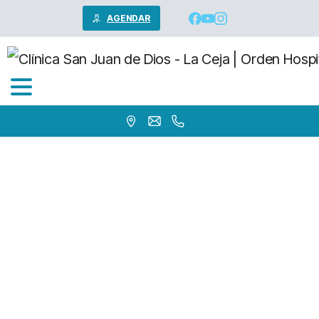
AGENDAR
Dra.
PORTILLA
SOTO
PAOLA
FERNANDA
Home
Médicos
Gineco - Obstetricia
Dra. PORTILLA SOTO PAOLA FERNANDA