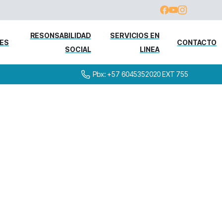
RESONSABILIDAD
SERVICIOS EN
DES
CONTACTO
SOCIAL
LINEA
Pbx: +57 6045352020 EXT 755
ABLO
UAN PABLO