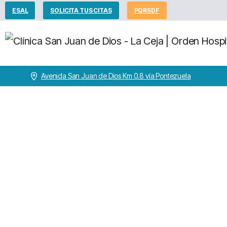
ESAL
SOLICITA TUS CITAS
PQRSDF
Avenida San Juan de Dios Km 0.8 vía Pontezuela
Dr.
S
Home
M