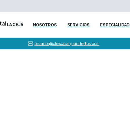
LA CEJA
NOSOTROS
SERVICIOS
ESPECIALIDA
usuarios@clinicasanjuandedios.com
IERRA
CONTRERAS
JUAN
P
édicos
Medicina General
Dr. SIERRA CONTRERAS J