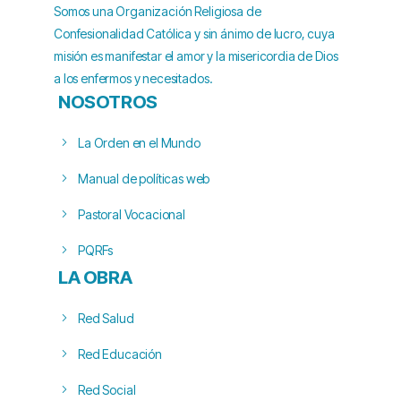
Somos una Organización Religiosa de
Confesionalidad Católica y sin ánimo de lucro, cuya
misión es manifestar el amor y la misericordia de Dios
a los enfermos y necesitados.
NOSOTROS
La Orden en el Mundo
Manual de políticas web
Pastoral Vocacional
PQRFs
LA OBRA
Red Salud
Red Educación
Red Social