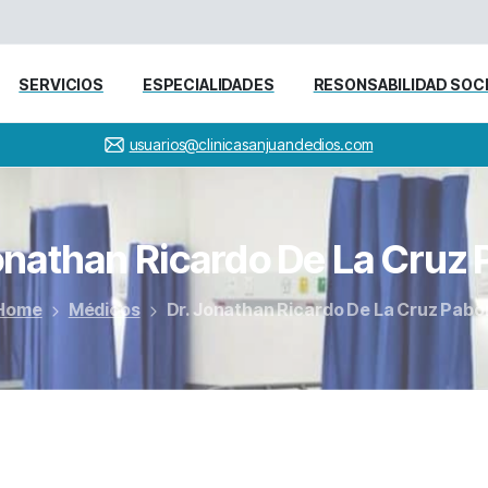
SERVICIOS
ESPECIALIDADES
RESONSABILIDAD SOC
usuarios@clinicasanjuandedios.com
onathan
Ricardo
De
La
Cruz
Home
Médicos
Dr. Jonathan Ricardo De La Cruz Pabo