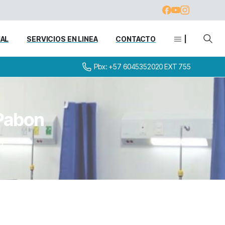
IAL
SERVICIOS EN LINEA
CONTACTO
|
Pbx: +57 6045352020 EXT 755
Pabon
n