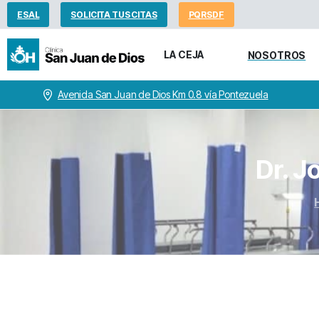
ESAL
SOLICITA TUS CITAS
PQRSDF
LA CEJA
NOSOTROS
Avenida San Juan de Dios Km 0.8 vía Pontezuela
Dr.
J