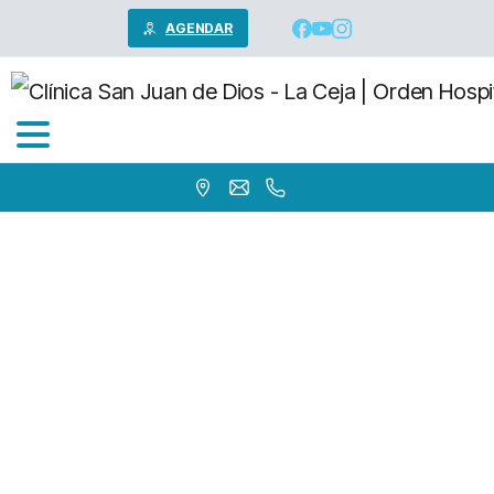
AGENDAR
Dr.
Jairo
De
Jesus
Lopez
Trujillo
Home
Médicos
Anestesiologia
Dr. Jairo De Jesus Lopez Trujillo