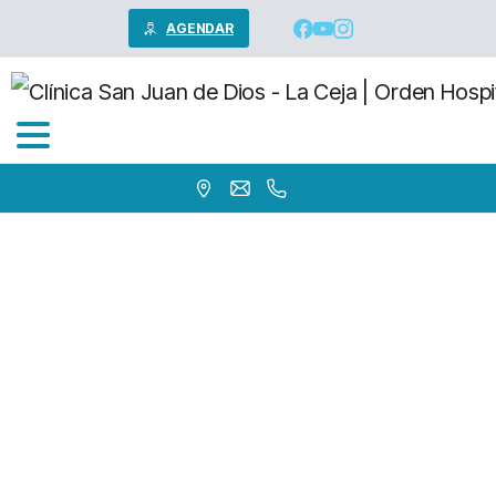
AGENDAR
Dr.
Ferney
Rodriguez
Tobon
Home
Médicos
Medicina interna
Dr. Ferney Rodriguez Tobon